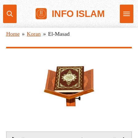
Ga
INFO ISLAM
direct
naar
Home
»
Koran
»
El-Masad
de
hoofdinhoud