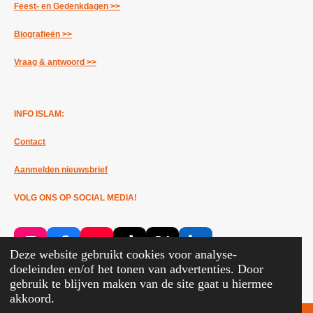
Feest- en Gedenkdagen >>
Biografieën >>
Vraag & antwoord >>
INFO ISLAM:
Contact
Aanmelden nieuwsbrief
VOLG ONS OP SOCIAL MEDIA!
I
F
Y
T
X
L
Deze website gebruikt cookies voor analyse-
n
a
o
i
i
doeleinden en/of het tonen van advertenties. Door
s
c
u
k
n
gebruik te blijven maken van de site gaat u hiermee
INFO
ISLAM 2019 - 2024
t
e
T
T
k
akkoord.
a
b
u
o
e