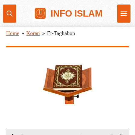
Ga
INFO ISLAM
direct
naar
Home
»
Koran
»
Et-Taghabon
de
hoofdinhoud