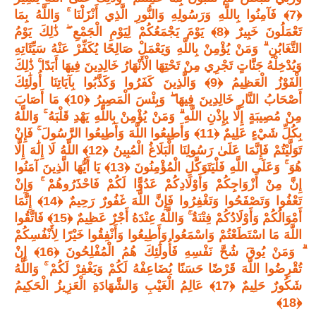
﴿7﴾ فَآمِنُوا بِاللَّهِ وَرَسُولِهِ وَالنُّورِ الَّذِي أَنْزَلْنَا ۚ وَاللَّهُ بِمَا
تَعْمَلُونَ خَبِيرٌ ﴿8﴾ يَوْمَ يَجْمَعُكُمْ لِيَوْمِ الْجَمْعِ ۖ ذَٰلِكَ يَوْمُ
التَّغَابُنِ ۗ وَمَنْ يُؤْمِنْ بِاللَّهِ وَيَعْمَلْ صَالِحًا يُكَفِّرْ عَنْهُ سَيِّئَاتِهِ
وَيُدْخِلْهُ جَنَّاتٍ تَجْرِي مِنْ تَحْتِهَا الْأَنْهَارُ خَالِدِينَ فِيهَا أَبَدًا ۚ ذَٰلِكَ
الْفَوْزُ الْعَظِيمُ ﴿9﴾ وَالَّذِينَ كَفَرُوا وَكَذَّبُوا بِآيَاتِنَا أُولَٰئِكَ
أَصْحَابُ النَّارِ خَالِدِينَ فِيهَا ۖ وَبِئْسَ الْمَصِيرُ ﴿10﴾ مَا أَصَابَ
مِنْ مُصِيبَةٍ إِلَّا بِإِذْنِ اللَّهِ ۗ وَمَنْ يُؤْمِنْ بِاللَّهِ يَهْدِ قَلْبَهُ ۚ وَاللَّهُ
بِكُلِّ شَيْءٍ عَلِيمٌ ﴿11﴾ وَأَطِيعُوا اللَّهَ وَأَطِيعُوا الرَّسُولَ ۚ فَإِنْ
تَوَلَّيْتُمْ فَإِنَّمَا عَلَىٰ رَسُولِنَا الْبَلَاغُ الْمُبِينُ ﴿12﴾ اللَّهُ لَا إِلَٰهَ إِلَّا
هُوَ ۚ وَعَلَى اللَّهِ فَلْيَتَوَكَّلِ الْمُؤْمِنُونَ ﴿13﴾ يَا أَيُّهَا الَّذِينَ آمَنُوا
إِنَّ مِنْ أَزْوَاجِكُمْ وَأَوْلَادِكُمْ عَدُوًّا لَكُمْ فَاحْذَرُوهُمْ ۚ وَإِنْ
تَعْفُوا وَتَصْفَحُوا وَتَغْفِرُوا فَإِنَّ اللَّهَ غَفُورٌ رَحِيمٌ ﴿14﴾ إِنَّمَا
أَمْوَالُكُمْ وَأَوْلَادُكُمْ فِتْنَةٌ ۚ وَاللَّهُ عِنْدَهُ أَجْرٌ عَظِيمٌ ﴿15﴾ فَاتَّقُوا
اللَّهَ مَا اسْتَطَعْتُمْ وَاسْمَعُوا وَأَطِيعُوا وَأَنْفِقُوا خَيْرًا لِأَنْفُسِكُمْ
ۗ وَمَنْ يُوقَ شُحَّ نَفْسِهِ فَأُولَٰئِكَ هُمُ الْمُفْلِحُونَ ﴿16﴾ إِنْ
تُقْرِضُوا اللَّهَ قَرْضًا حَسَنًا يُضَاعِفْهُ لَكُمْ وَيَغْفِرْ لَكُمْ ۚ وَاللَّهُ
شَكُورٌ حَلِيمٌ ﴿17﴾ عَالِمُ الْغَيْبِ وَالشَّهَادَةِ الْعَزِيزُ الْحَكِيمُ
﴿18﴾