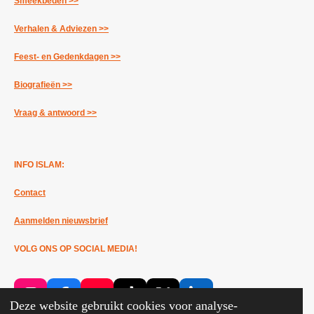
Smeekbeden >>
Verhalen & Adviezen >>
Feest- en Gedenkdagen >>
Biografieën >>
Vraag & antwoord >>
INFO ISLAM:
Contact
Aanmelden nieuwsbrief
VOLG ONS OP SOCIAL MEDIA!
I
F
Y
T
X
L
Deze website gebruikt cookies voor analyse-