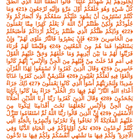
لِجُلُودِهِمْ لِمَ شَهِدْتُمْ عَلَيْنَا ۖ قَالُوا أَنْطَقَنَا اللَّهُ الَّذِي أَنْطَقَ
كُلَّ شَيْءٍ وَهُوَ خَلَقَكُمْ أَوَّلَ مَرَّةٍ وَإِلَيْهِ تُرْجَعُونَ ﴿21﴾ وَمَا
كُنْتُمْ تَسْتَتِرُونَ أَنْ يَشْهَدَ عَلَيْكُمْ سَمْعُكُمْ وَلَا أَبْصَارُكُمْ وَلَا
جُلُودُكُمْ وَلَٰكِنْ ظَنَنْتُمْ أَنَّ اللَّهَ لَا يَعْلَمُ كَثِيرًا مِمَّا تَعْمَلُونَ
﴿22﴾ وَذَٰلِكُمْ ظَنُّكُمُ الَّذِي ظَنَنْتُمْ بِرَبِّكُمْ أَرْدَاكُمْ فَأَصْبَحْتُمْ
مِنَ الْخَاسِرِينَ ﴿23﴾ فَإِنْ يَصْبِرُوا فَالنَّارُ مَثْوًى لَهُمْ ۖ وَإِنْ
يَسْتَعْتِبُوا فَمَا هُمْ مِنَ الْمُعْتَبِينَ ﴿24﴾ وَقَيَّضْنَا لَهُمْ قُرَنَاءَ
فَزَيَّنُوا لَهُمْ مَا بَيْنَ أَيْدِيهِمْ وَمَا خَلْفَهُمْ وَحَقَّ عَلَيْهِمُ الْقَوْلُ
فِي أُمَمٍ قَدْ خَلَتْ مِنْ قَبْلِهِمْ مِنَ الْجِنِّ وَالْإِنْسِ ۖ إِنَّهُمْ كَانُوا
خَاسِرِينَ ﴿25﴾ وَقَالَ الَّذِينَ كَفَرُوا لَا تَسْمَعُوا لِهَٰذَا الْقُرْآنِ
وَالْغَوْا فِيهِ لَعَلَّكُمْ تَغْلِبُونَ ﴿26﴾ فَلَنُذِيقَنَّ الَّذِينَ كَفَرُوا عَذَابًا
شَدِيدًا وَلَنَجْزِيَنَّهُمْ أَسْوَأَ الَّذِي كَانُوا يَعْمَلُونَ ﴿27﴾ ذَٰلِكَ جَزَاءُ
أَعْدَاءِ اللَّهِ النَّارُ ۖ لَهُمْ فِيهَا دَارُ الْخُلْدِ ۖ جَزَاءً بِمَا كَانُوا بِآيَاتِنَا
يَجْحَدُونَ ﴿28﴾ وَقَالَ الَّذِينَ كَفَرُوا رَبَّنَا أَرِنَا اللَّذَيْنِ أَضَلَّانَا
مِنَ الْجِنِّ وَالْإِنْسِ نَجْعَلْهُمَا تَحْتَ أَقْدَامِنَا لِيَكُونَا مِنَ
الْأَسْفَلِينَ ﴿29﴾ إِنَّ الَّذِينَ قَالُوا رَبُّنَا اللَّهُ ثُمَّ اسْتَقَامُوا تَتَنَزَّلُ
عَلَيْهِمُ الْمَلَائِكَةُ أَلَّا تَخَافُوا وَلَا تَحْزَنُوا وَأَبْشِرُوا بِالْجَنَّةِ الَّتِي
كُنْتُمْ تُوعَدُونَ ﴿30﴾ نَحْنُ أَوْلِيَاؤُكُمْ فِي الْحَيَاةِ الدُّنْيَا وَفِي
الْآخِرَةِ ۖ وَلَكُمْ فِيهَا مَا تَشْتَهِي أَنْفُسُكُمْ وَلَكُمْ فِيهَا مَا تَدَّعُونَ