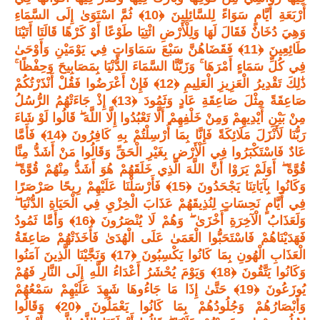
أَرْبَعَةِ أَيَّامٍ سَوَاءً لِلسَّائِلِينَ ﴿10﴾ ثُمَّ اسْتَوَىٰ إِلَى السَّمَاءِ
وَهِيَ دُخَانٌ فَقَالَ لَهَا وَلِلْأَرْضِ ائْتِيَا طَوْعًا أَوْ كَرْهًا قَالَتَا أَتَيْنَا
طَائِعِينَ ﴿11﴾ فَقَضَاهُنَّ سَبْعَ سَمَاوَاتٍ فِي يَوْمَيْنِ وَأَوْحَىٰ
فِي كُلِّ سَمَاءٍ أَمْرَهَا ۚ وَزَيَّنَّا السَّمَاءَ الدُّنْيَا بِمَصَابِيحَ وَحِفْظًا ۚ
ذَٰلِكَ تَقْدِيرُ الْعَزِيزِ الْعَلِيمِ ﴿12﴾ فَإِنْ أَعْرَضُوا فَقُلْ أَنْذَرْتُكُمْ
صَاعِقَةً مِثْلَ صَاعِقَةِ عَادٍ وَثَمُودَ ﴿13﴾ إِذْ جَاءَتْهُمُ الرُّسُلُ
مِنْ بَيْنِ أَيْدِيهِمْ وَمِنْ خَلْفِهِمْ أَلَّا تَعْبُدُوا إِلَّا اللَّهَ ۖ قَالُوا لَوْ شَاءَ
رَبُّنَا لَأَنْزَلَ مَلَائِكَةً فَإِنَّا بِمَا أُرْسِلْتُمْ بِهِ كَافِرُونَ ﴿14﴾ فَأَمَّا
عَادٌ فَاسْتَكْبَرُوا فِي الْأَرْضِ بِغَيْرِ الْحَقِّ وَقَالُوا مَنْ أَشَدُّ مِنَّا
قُوَّةً ۖ أَوَلَمْ يَرَوْا أَنَّ اللَّهَ الَّذِي خَلَقَهُمْ هُوَ أَشَدُّ مِنْهُمْ قُوَّةً ۖ
وَكَانُوا بِآيَاتِنَا يَجْحَدُونَ ﴿15﴾ فَأَرْسَلْنَا عَلَيْهِمْ رِيحًا صَرْصَرًا
فِي أَيَّامٍ نَحِسَاتٍ لِنُذِيقَهُمْ عَذَابَ الْخِزْيِ فِي الْحَيَاةِ الدُّنْيَا ۖ
وَلَعَذَابُ الْآخِرَةِ أَخْزَىٰ ۖ وَهُمْ لَا يُنْصَرُونَ ﴿16﴾ وَأَمَّا ثَمُودُ
فَهَدَيْنَاهُمْ فَاسْتَحَبُّوا الْعَمَىٰ عَلَى الْهُدَىٰ فَأَخَذَتْهُمْ صَاعِقَةُ
الْعَذَابِ الْهُونِ بِمَا كَانُوا يَكْسِبُونَ ﴿17﴾ وَنَجَّيْنَا الَّذِينَ آمَنُوا
وَكَانُوا يَتَّقُونَ ﴿18﴾ وَيَوْمَ يُحْشَرُ أَعْدَاءُ اللَّهِ إِلَى النَّارِ فَهُمْ
يُوزَعُونَ ﴿19﴾ حَتَّىٰ إِذَا مَا جَاءُوهَا شَهِدَ عَلَيْهِمْ سَمْعُهُمْ
وَأَبْصَارُهُمْ وَجُلُودُهُمْ بِمَا كَانُوا يَعْمَلُونَ ﴿20﴾ وَقَالُوا