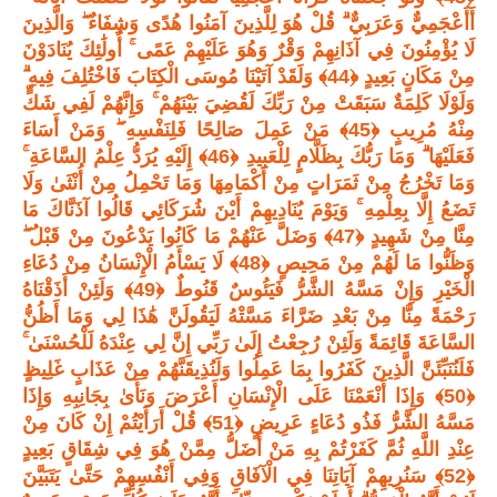
أَأَعْجَمِيٌّ وَعَرَبِيٌّ ۗ قُلْ هُوَ لِلَّذِينَ آمَنُوا هُدًى وَشِفَاءٌ ۖ وَالَّذِينَ
لَا يُؤْمِنُونَ فِي آذَانِهِمْ وَقْرٌ وَهُوَ عَلَيْهِمْ عَمًى ۚ أُولَٰئِكَ يُنَادَوْنَ
مِنْ مَكَانٍ بَعِيدٍ ﴿44﴾ وَلَقَدْ آتَيْنَا مُوسَى الْكِتَابَ فَاخْتُلِفَ فِيهِ ۗ
وَلَوْلَا كَلِمَةٌ سَبَقَتْ مِنْ رَبِّكَ لَقُضِيَ بَيْنَهُمْ ۚ وَإِنَّهُمْ لَفِي شَكٍّ
مِنْهُ مُرِيبٍ ﴿45﴾ مَنْ عَمِلَ صَالِحًا فَلِنَفْسِهِ ۖ وَمَنْ أَسَاءَ
فَعَلَيْهَا ۗ وَمَا رَبُّكَ بِظَلَّامٍ لِلْعَبِيدِ ﴿46﴾ إِلَيْهِ يُرَدُّ عِلْمُ السَّاعَةِ ۚ
وَمَا تَخْرُجُ مِنْ ثَمَرَاتٍ مِنْ أَكْمَامِهَا وَمَا تَحْمِلُ مِنْ أُنْثَىٰ وَلَا
تَضَعُ إِلَّا بِعِلْمِهِ ۚ وَيَوْمَ يُنَادِيهِمْ أَيْنَ شُرَكَائِي قَالُوا آذَنَّاكَ مَا
مِنَّا مِنْ شَهِيدٍ ﴿47﴾ وَضَلَّ عَنْهُمْ مَا كَانُوا يَدْعُونَ مِنْ قَبْلُ ۖ
وَظَنُّوا مَا لَهُمْ مِنْ مَحِيصٍ ﴿48﴾ لَا يَسْأَمُ الْإِنْسَانُ مِنْ دُعَاءِ
الْخَيْرِ وَإِنْ مَسَّهُ الشَّرُّ فَيَئُوسٌ قَنُوطٌ ﴿49﴾ وَلَئِنْ أَذَقْنَاهُ
رَحْمَةً مِنَّا مِنْ بَعْدِ ضَرَّاءَ مَسَّتْهُ لَيَقُولَنَّ هَٰذَا لِي وَمَا أَظُنُّ
السَّاعَةَ قَائِمَةً وَلَئِنْ رُجِعْتُ إِلَىٰ رَبِّي إِنَّ لِي عِنْدَهُ لَلْحُسْنَىٰ ۚ
فَلَنُنَبِّئَنَّ الَّذِينَ كَفَرُوا بِمَا عَمِلُوا وَلَنُذِيقَنَّهُمْ مِنْ عَذَابٍ غَلِيظٍ
﴿50﴾ وَإِذَا أَنْعَمْنَا عَلَى الْإِنْسَانِ أَعْرَضَ وَنَأَىٰ بِجَانِبِهِ وَإِذَا
مَسَّهُ الشَّرُّ فَذُو دُعَاءٍ عَرِيضٍ ﴿51﴾ قُلْ أَرَأَيْتُمْ إِنْ كَانَ مِنْ
عِنْدِ اللَّهِ ثُمَّ كَفَرْتُمْ بِهِ مَنْ أَضَلُّ مِمَّنْ هُوَ فِي شِقَاقٍ بَعِيدٍ
﴿52﴾ سَنُرِيهِمْ آيَاتِنَا فِي الْآفَاقِ وَفِي أَنْفُسِهِمْ حَتَّىٰ يَتَبَيَّنَ