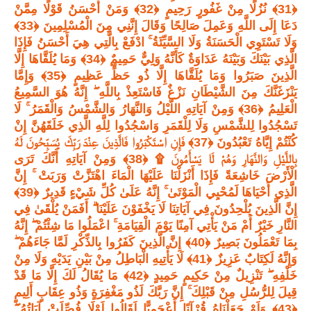
﴿31﴾ نُزُلًا مِنْ غَفُورٍ رَحِيمٍ ﴿32﴾ وَمَنْ أَحْسَنُ قَوْلًا مِمَّنْ
دَعَا إِلَى اللَّهِ وَعَمِلَ صَالِحًا وَقَالَ إِنَّنِي مِنَ الْمُسْلِمِينَ ﴿33﴾
وَلَا تَسْتَوِي الْحَسَنَةُ وَلَا السَّيِّئَةُ ۚ ادْفَعْ بِالَّتِي هِيَ أَحْسَنُ فَإِذَا
الَّذِي بَيْنَكَ وَبَيْنَهُ عَدَاوَةٌ كَأَنَّهُ وَلِيٌّ حَمِيمٌ ﴿34﴾ وَمَا يُلَقَّاهَا إِلَّا
الَّذِينَ صَبَرُوا وَمَا يُلَقَّاهَا إِلَّا ذُو حَظٍّ عَظِيمٍ ﴿35﴾ وَإِمَّا
يَنْزَغَنَّكَ مِنَ الشَّيْطَانِ نَزْغٌ فَاسْتَعِذْ بِاللَّهِ ۖ إِنَّهُ هُوَ السَّمِيعُ
الْعَلِيمُ ﴿36﴾ وَمِنْ آيَاتِهِ اللَّيْلُ وَالنَّهَارُ وَالشَّمْسُ وَالْقَمَرُ ۚ لَا
تَسْجُدُوا لِلشَّمْسِ وَلَا لِلْقَمَرِ وَاسْجُدُوا لِلَّهِ الَّذِي خَلَقَهُنَّ إِنْ
كُنْتُمْ إِيَّاهُ تَعْبُدُونَ ﴿37﴾ فَإِنِ اسْتَكْبَرُوا فَالَّذِينَ عِنْدَ رَبِّكَ يُسَبِّحُونَ لَهُ
بِاللَّيْلِ وَالنَّهَارِ وَهُمْ لَا يَسْأَمُونَ ۩ ﴿38﴾ وَمِنْ آيَاتِهِ أَنَّكَ تَرَى
الْأَرْضَ خَاشِعَةً فَإِذَا أَنْزَلْنَا عَلَيْهَا الْمَاءَ اهْتَزَّتْ وَرَبَتْ ۚ إِنَّ
الَّذِي أَحْيَاهَا لَمُحْيِي الْمَوْتَىٰ ۚ إِنَّهُ عَلَىٰ كُلِّ شَيْءٍ قَدِيرٌ ﴿39﴾
إِنَّ الَّذِينَ يُلْحِدُونَ فِي آيَاتِنَا لَا يَخْفَوْنَ عَلَيْنَا ۗ أَفَمَنْ يُلْقَىٰ فِي
النَّارِ خَيْرٌ أَمْ مَنْ يَأْتِي آمِنًا يَوْمَ الْقِيَامَةِ ۚ اعْمَلُوا مَا شِئْتُمْ ۖ إِنَّهُ
بِمَا تَعْمَلُونَ بَصِيرٌ ﴿40﴾ إِنَّ الَّذِينَ كَفَرُوا بِالذِّكْرِ لَمَّا جَاءَهُمْ ۖ
وَإِنَّهُ لَكِتَابٌ عَزِيزٌ ﴿41﴾ لَا يَأْتِيهِ الْبَاطِلُ مِنْ بَيْنِ يَدَيْهِ وَلَا مِنْ
خَلْفِهِ ۖ تَنْزِيلٌ مِنْ حَكِيمٍ حَمِيدٍ ﴿42﴾ مَا يُقَالُ لَكَ إِلَّا مَا قَدْ
قِيلَ لِلرُّسُلِ مِنْ قَبْلِكَ ۚ إِنَّ رَبَّكَ لَذُو مَغْفِرَةٍ وَذُو عِقَابٍ أَلِيمٍ
﴿43﴾ وَلَوْ جَعَلْنَاهُ قُرْآنًا أَعْجَمِيًّا لَقَالُوا لَوْلَا فُصِّلَتْ آيَاتُهُ ۖ