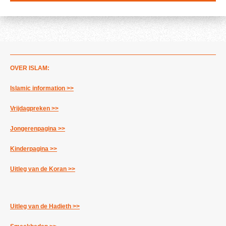
n
e
e
n
n
OVER ISLAM:
Islamic information >>
Vrijdagpreken >>
Jongerenpagina >>
Kinderpagina >>
Uitleg van de Koran >>
Uitleg van de Hadieth >>