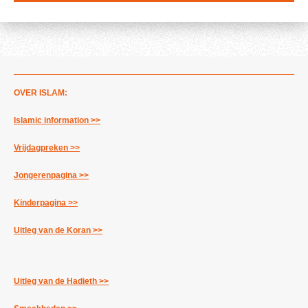
n
e
e
n
n
OVER ISLAM:
Islamic information >>
Vrijdagpreken >>
Jongerenpagina >>
Kinderpagina >>
Uitleg van de Koran >>
Uitleg van de Hadieth >>