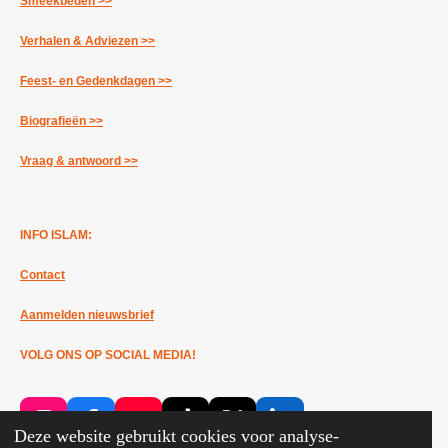
Smeekbeden >>
Verhalen & Adviezen >>
Feest- en Gedenkdagen >>
Biografieën >>
Vraag & antwoord >>
INFO ISLAM:
Contact
Aanmelden nieuwsbrief
VOLG ONS OP SOCIAL MEDIA!
I
F
Y
T
X
L
Deze website gebruikt cookies voor analyse-