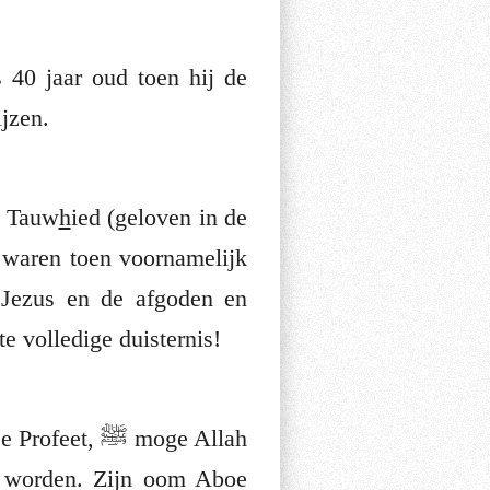
jzen.
e Tauw
h
ied (geloven in de
 waren toen voornamelijk
Jezus en de afgoden en
e volledige duisternis!
ﷺ moge Allah
e worden. Zijn oom Aboe