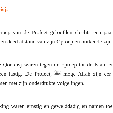
isj:
roep van de Profeet geloofden slechts een pa
n deed afstand van zijn Oproep en ontkende zijn 
de
Q
oereisj waren tegen de oproep tot de Islam e
ﷺ moge Allah zijn eer en rang verhogen, werd
men met zijn onderdrukte volgelingen.
king waren ernstig en gewelddadig en namen to