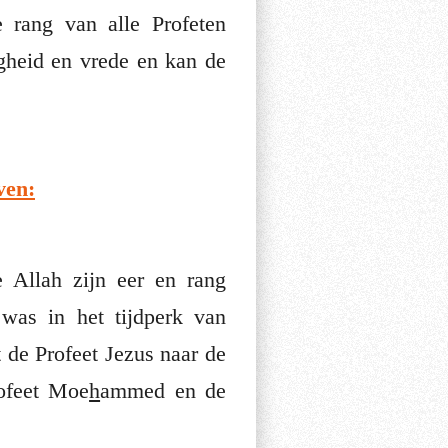
gheid en vrede en kan de
ven:
was in het tijdperk van
t de Profeet Jezus naar de
ofeet Moe
h
ammed en de