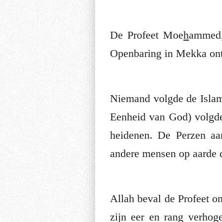
De Profeet Moe
h
ammed, ﷺ moge Allah zijn eer en rang verhogen, was 40 jaar ou
Openbaring in Mekka ont
Niemand volgde de Islam
Eenheid van God) volgde
heidenen. De Perzen a
andere mensen op aarde de
Allah beval de Profeet om zi
zijn eer en rang verho