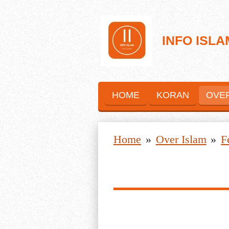
Ga
direct
INFO ISLA
naar
de
hoofdinhoud
HOME
KORAN
OVE
Home
»
Over Islam
»
F