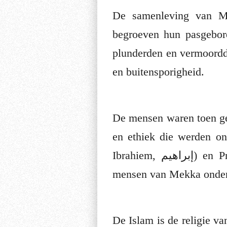
De samenleving van M
begroeven hun pasgebore
plunderden en vermoordd
en buitensporigheid.
De mensen waren toen geh
en ethiek die werden on
Ibrahiem, إبراهيم) en Profeet Ismaël (Arabisch: Isma^iel, إسماعيل), die de voorouders van de
mensen van Mekka onder
De Islam is de religie van