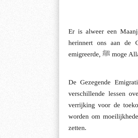
Er is alweer een Maanj
herinnert ons aan de 
emigreerde, ﷺ
De Gezegende Emigratie
verschillende lessen ov
verrijking voor de toek
worden om moeilijkhede
zetten.