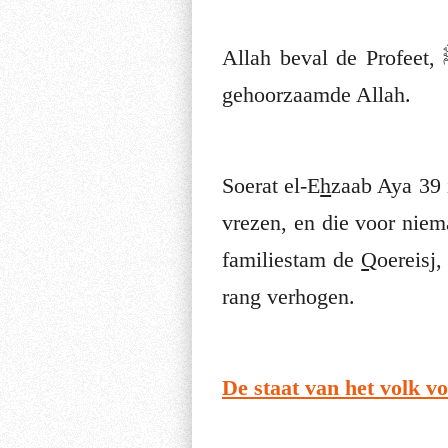
Allah beval de Profeet, ﷺ moge Allah zijn eer en rang verhogen, om te emigreren en de Profeet
gehoorzaamde Allah.
Soerat el-E
h
zaab Aya 39 
vrezen, en die voor niem
familiestam de
Q
oereisj, ma
rang verhogen.