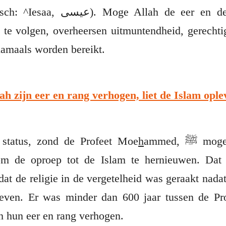
er en de rang van alle Profeten
 te volgen, overheersen uitmuntendheid, gerechti
namaals worden bereikt.
 ﷺ moge Allah zijn eer en rang verhogen, liet de Islam
ople
 status, zond de Profeet Moe
h
ammed, ﷺ moge Allah zijn eer en rang
om de oproep tot de Islam te hernieuwen. Dat 
dat de religie in de vergetelheid was geraakt nada
ven. Er was minder dan 600 jaar tussen de Pr
h hun eer en rang verhogen.