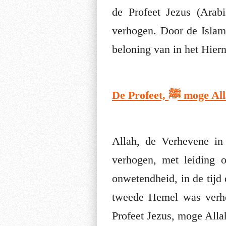
de Profeet Jezus (Arabisch: ^Iesaa, عيسى). Moge Allah de e
verhogen. Door de Islam
beloning van in het Hier
De Profeet,
Allah, de Verhevene in
verhogen, met leiding 
onwetendheid, in de tijd 
tweede Hemel was verhe
Profeet Jezus, moge Alla