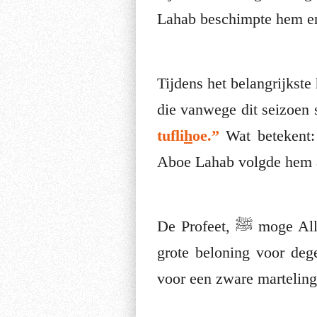
Lahab beschimpte hem en
Tijdens het belangrijkst
die vanwege dit seizoen
tufli
h
oe.”
Wat betekent
Aboe Lahab volgde hem al
De Profeet, ﷺ moge Allah zijn eer en rang verhogen, bracht de mensen het goede nieuws van de
grote beloning voor deg
voor een zware marteling