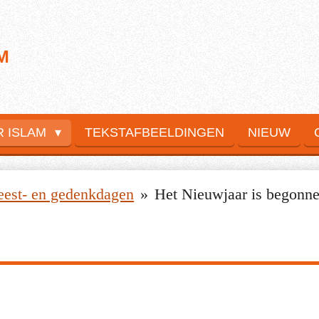
M
R ISLAM
TEKSTAFBEELDINGEN
NIEUW
eest- en gedenkdagen
»
Het Nieuwjaar is begonn