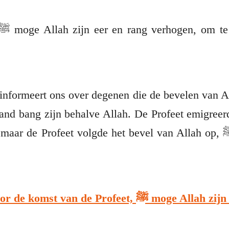
informeert ons over degenen die de bevelen van 
and bang zijn behalve Allah. De Profeet emigreerde
ar de Profeet volgde het bevel van Allah op, ﷺ moge Allah zijn eer en
De staat van het volk voor de komst van