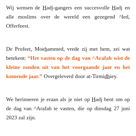
Wij wensen de
H
adj-gangers een succesvolle
H
adj en
alle moslims over de wereld een gezegend ^Ied,
Offerfeest.
De Profeet, Moe
h
ammed, vrede zij met hem, zei wat
betekent:
“Het vasten op de dag van ^Arafah wist
de
kleine zonden
uit
van het voorgaande jaar en het
komende jaar.”
Overgeleverd door at-Tirmi
dh
iey.
We herinneren je eraan als je niet op
H
adj bent om op
de dag van ^Arafah te vasten, die op dinsdag 27 juni
2023 zal zijn.