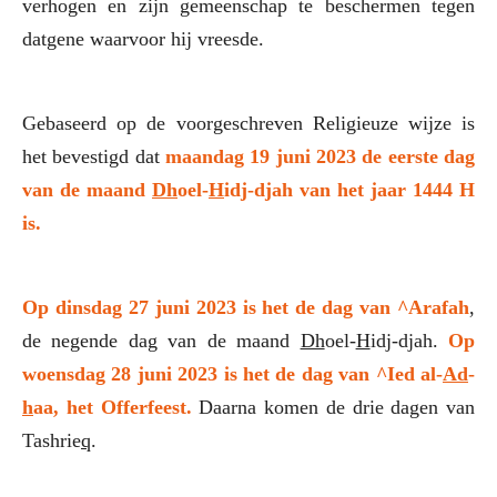
verhogen en zijn gemeenschap te beschermen tegen
datgene waarvoor hij vreesde.
Gebaseerd op de voorgeschreven Religieuze wijze is
het bevestigd dat
maandag 19 juni 2023 de eerste dag
van de maand
Dh
oel-
H
idj-djah van het jaar 1444 H
is.
Op dinsdag 27 juni 2023 is het de dag van ^Arafah
,
de negende dag van de maand
Dh
oel-
H
idj-djah.
Op
woensdag 28 juni 2023 is het de dag van ^Ied al-
Ad
-
h
aa, het Offerfeest.
Daarna komen de drie dagen van
Tashrie
q
.