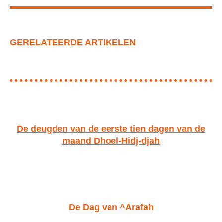
n
e
e
n
n
GERELATEERDE ARTIKELEN
De deugden van de eerste tien dagen van de
maand Dhoel-Hidj-djah
De Dag van ^Arafah