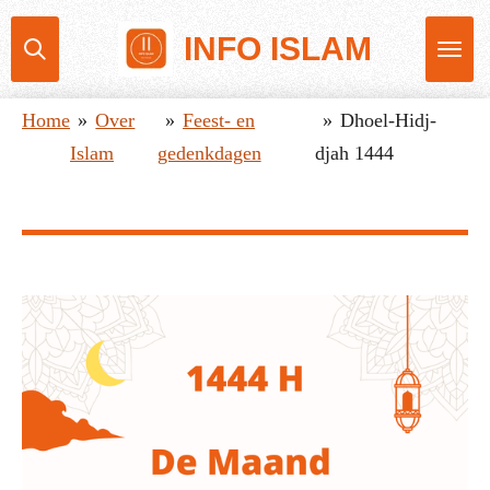
Ga
INFO ISLAM
direct
naar
Home
»
Over
»
Feest- en
»
Dhoel-Hidj-
de
Islam
gedenkdagen
djah 1444
hoofdinhoud