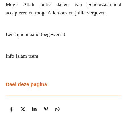
Moge Allah jullie daden van gehoorzaamheid
accepteren en moge Allah ons en jullie vergeven.
Een fijne maand toegewenst!
Info Islam team
Deel deze pagina
D
D
S
P
D
e
e
h
i
e
l
e
a
n
l
e
l
r
n
e