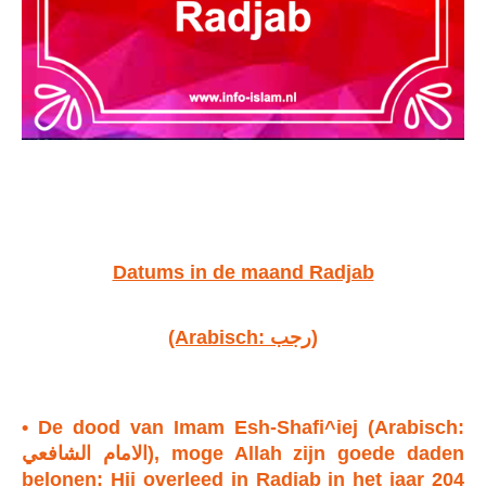
Datums in de maand Radjab
(Arabisch: رجب)
• De dood van Imam Esh-Shafi^iej (Arabisch:
الامام الشافعي), moge Allah zijn goede daden
belonen: Hij overleed in Radjab in het jaar 204