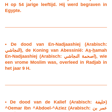
H op 54 jarige leeftijd. Hij werd begraven in
Egypte.
• De dood van En-Nadjaashiej (Arabisch:
النجاشي), de Koning van Abessinië: A
s
-
h
amah
En-Nadjaashiej (Arabisch: اصحمة النجاشي), wie
een vrome Moslim was, overleed in Radjab in
het jaar 9 H.
• De dood van de Kalief (Arabisch: خليفة)
^Oemar Ibn ^Abdoel-^Aziez (Arabisch: عمر بن