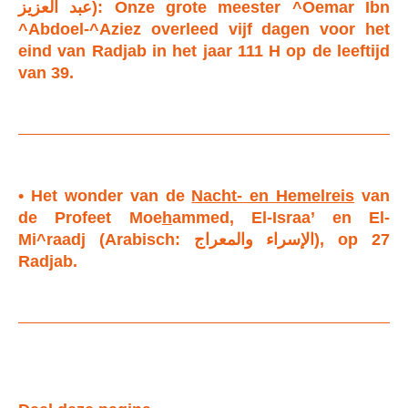
عبد العزيز): Onze grote meester ^Oemar Ibn
^Abdoel-^Aziez overleed vijf dagen voor het
eind van Radjab in het jaar 111 H op de leeftijd
van 39.
• Het wonder van de
Nacht- en Hemelreis
van
de Profeet Moe
h
ammed, El-Israa’ en El-
Mi^raadj (Arabisch: الإسراء والمعراج), op 27
Radjab.