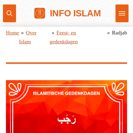
Ga
INFO ISLAM
direct
naar
Home
»
Over
»
Feest- en
»
Radjab
de
Islam
gedenkdagen
hoofdinhoud