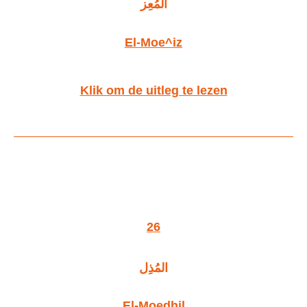
المُعِز
El-Moe^iz
Klik om de uitleg te lezen
26
المُذِل
El-Moedhil