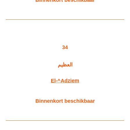
34
العظيم
El-^Adziem
Binnenkort beschikbaar