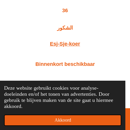
36
الشكور
Esj-Sje-koer
Binnenkort beschikbaar
Deze website gebruikt cookies voor analyse-
doeleinden en/of het tonen van advertenties. Door
gebruik te blijven maken van de site gaat u hiermee
akkoord.
37
Akkoord
E-mailadres
Instagram
العلي