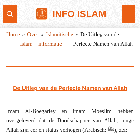
Ga
INFO ISLAM
direct
naar
Home
»
Over
»
Islamitische
»
De Uitleg van de
de
Islam
informatie
Perfecte Namen van Allah
hoofdinhoud
De Uitleg van de Perfecte Namen van Allah
Imam Al-Boegariey en Imam Moeslim hebben
overgeleverd dat de Boodschapper van Allah, moge
Allah zijn eer en status verhogen (Arabisch: ﷺ), zei: