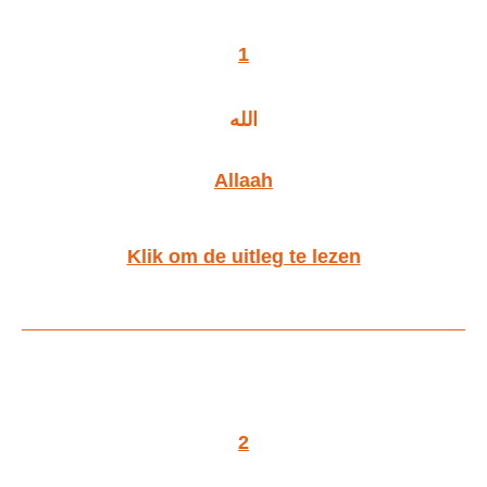
1
الله
Allaah
Klik om de uitleg te lezen
2