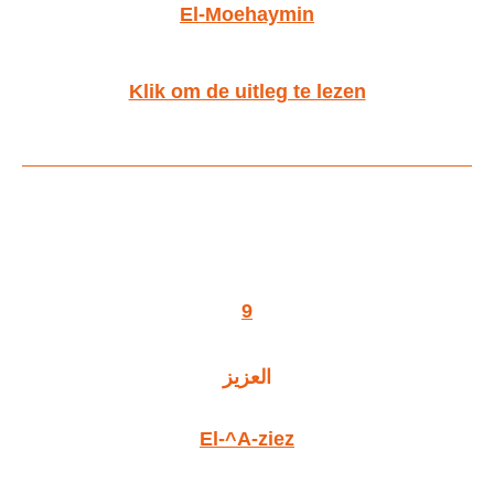
El-Moehaymin
Klik om de uitleg te lezen
9
العزيز
El-^A-ziez