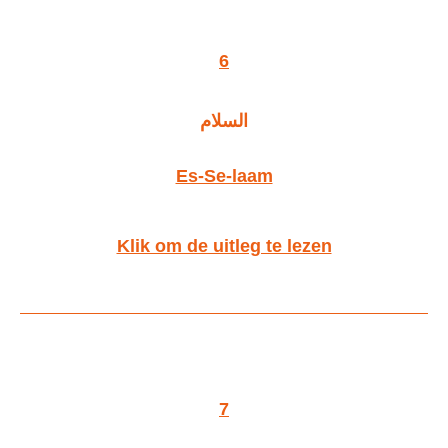
6
السلام
Es-Se-laam
Klik om de uitleg te lezen
7