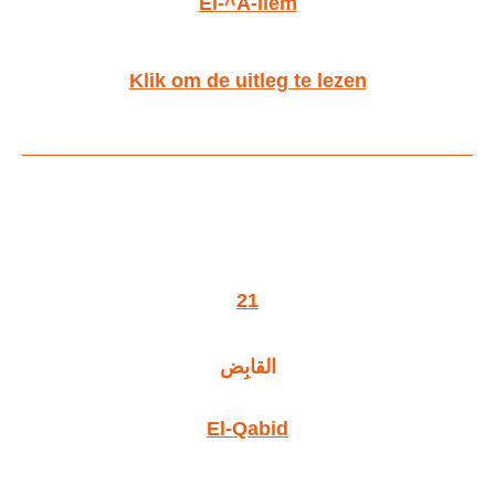
El-^A-liem
Klik om de uitleg te lezen
21
القابِض
El-Qabid