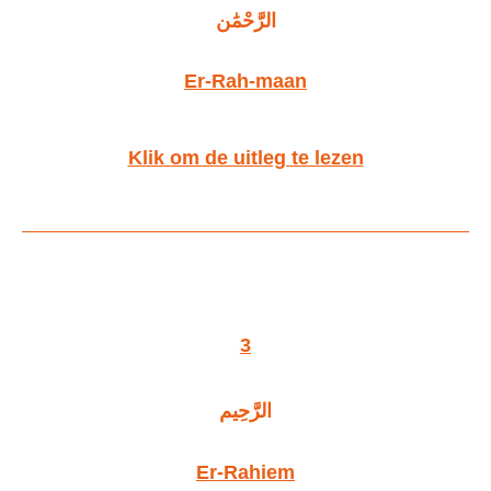
الرَّحْمَٰن
Er-Ra
h
-maan
Klik om de uitleg te lezen
3
الرَّحِيم
Er-Ra
h
iem