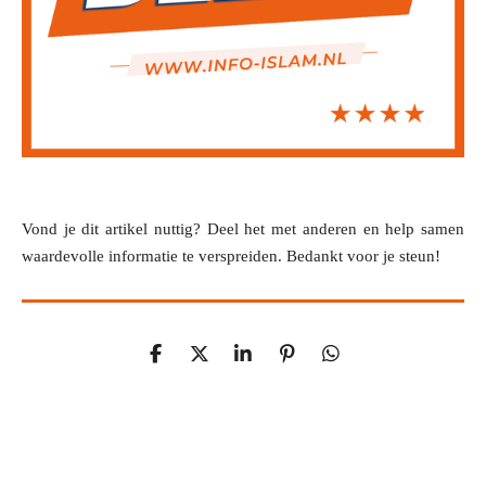
Vond je dit artikel nuttig? Deel het met anderen en help samen
waardevolle informatie te verspreiden. Bedankt voor je steun!
D
D
S
P
D
e
e
h
i
e
l
e
a
n
l
e
l
r
n
e
n
e
e
n
n