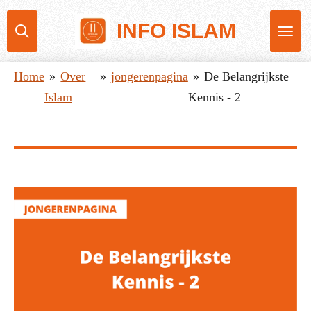
Ga
INFO ISLAM
direct
naar
Home
»
Over
»
jongerenpagina
»
De Belangrijkste
de
Islam
Kennis - 2
hoofdinhoud