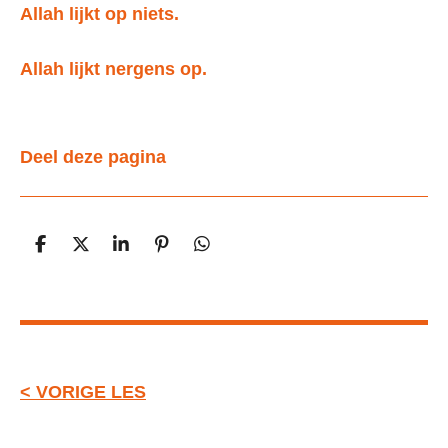
Allah lijkt op niets.
Allah lijkt nergens op.
Deel deze pagina
D
D
S
P
D
e
e
h
i
e
l
e
a
n
l
e
l
r
n
e
n
e
e
n
n
< VORIGE LES