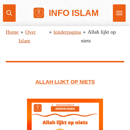
Ga
INFO ISLAM
direct
naar
Home
»
Over
»
kinderpagina
»
Allah lijkt op
de
Islam
niets
hoofdinhoud
ALLAH LIJKT OP NIETS