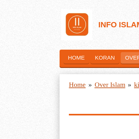
Ga
direct
INFO ISLA
naar
de
hoofdinhoud
HOME
KORAN
OVE
Home
»
Over Islam
»
k