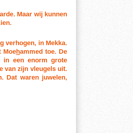
arde. Maar wij kunnen
ien.
g verhogen, in Mekka.
t Moe
h
ammed toe. De
t in een enorm grote
 van zijn vleugels uit.
n. Dat waren juwelen,