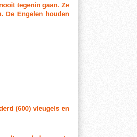
 nooit tegenin gaan. Ze
ah. De Engelen houden
derd (600) vleugels en