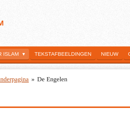
M
R ISLAM
TEKSTAFBEELDINGEN
NIEUW
inderpagina
»
De Engelen