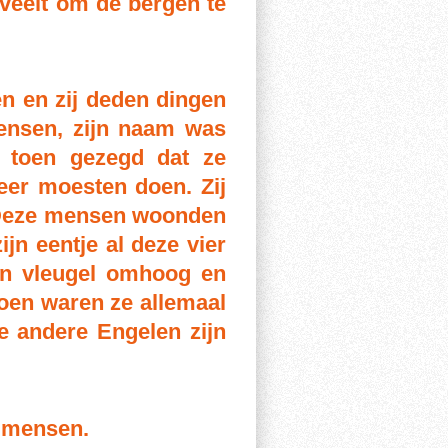
eveelt om de bergen te
n en zij deden dingen
mensen, zijn naam was
er moesten doen. Zij
. Deze mensen woonden
ijn eentje al deze vier
ijn vleugel omhoog en
oen waren ze allemaal
de andere Engelen zijn
n mensen.