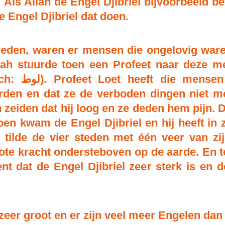
. Als Allah de Engel Djibriel bijvoorbeeld b
e Engel Djibriel dat doen.
eleden, waren er mensen die ongelovig ware
llah stuurde toen een Profeet naar deze 
en toen gezegd dat ze
den en dat ze de verboden dingen niet me
n zeiden dat hij loog en ze deden hem pijn
oen kwam de Engel Djibriel en hij heeft in z
ij tilde de vier steden met één veer van z
ote kracht ondersteboven op de aarde. En t
ent dat de Engel Djibriel zeer sterk is en 
 zeer groot en er zijn veel meer Engelen da