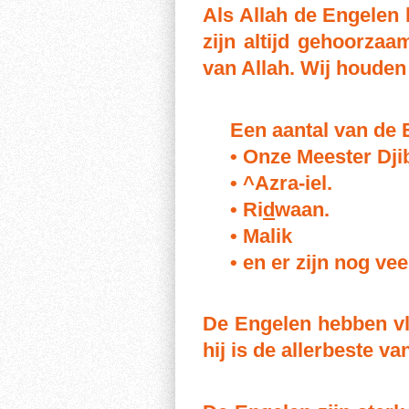
Als Allah de Engelen b
zijn altijd gehoorza
van Allah. Wij houden
Een aantal van de 
• Onze Meester Djib
• ^Azra-iel.
• Ri
d
waan.
• Malik
• en er zijn nog ve
De Engelen hebben vle
hij is de allerbeste va