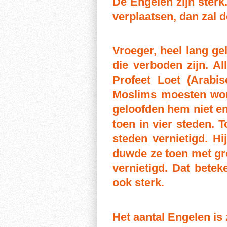
De Engelen zijn sterk
verplaatsen, dan zal d
Vroeger, heel lang g
die verboden zijn. A
Profeet Loe
t
(Arabisch: لوط). Profeet Loet heeft die mens
Moslims moesten wor
geloofden hem niet e
toen in vier steden. T
steden vernietigd. H
duwde ze toen met gr
vernietigd. Dat betek
ook sterk.
Het aantal Engelen is