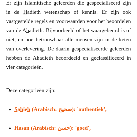
Er zijn Islamitische geleerden die gespecialiseerd zijn
in de
H
adieth wetenschap of kennis. Er zijn ook
vastgestelde regels en voorwaarden voor het beoordelen
van de A
h
adieth. Bijvoorbeeld of het waargebeurd is of
niet, en hoe betrouwbaar alle mensen zijn in de keten
van overlevering. De daarin gespecialiseerde geleerden
hebben de A
h
adieth beoordeeld en geclassificeerd in
vier categorieën.
Deze categorieën zijn:
S
a
h
ie
h
(Arabisch: صحيح): 'authentiek',
H
asan (Arabisch: حسن): 'goed',