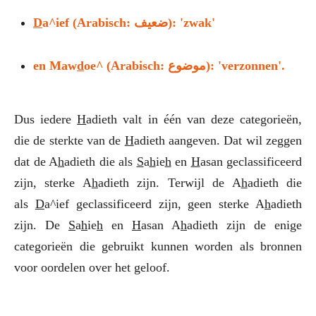
D
a^ief (Arabisch: ضعيف): 'zwak'
en Maw
d
oe^ (Arabisch: موضوع): 'verzonnen'.
Dus iedere
H
adieth valt in één van deze categorieën,
die de sterkte van de
H
adieth aangeven. Dat wil zeggen
dat de A
h
adieth die als
S
a
h
ie
h
en
H
asan geclassificeerd
zijn, sterke A
h
adieth zijn. Terwijl de A
h
adieth die
als
D
a^ief geclassificeerd zijn, geen sterke A
h
adieth
zijn. De
S
a
h
ie
h
en
H
asan A
h
adieth zijn de enige
categorieën die gebruikt kunnen worden als bronnen
voor oordelen over het geloof.