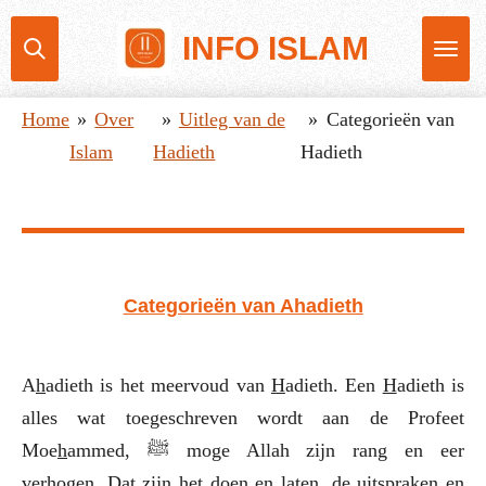
Ga
INFO ISLAM
direct
naar
Home
»
Over
»
Uitleg van de
»
Categorieën van
de
Islam
Hadieth
Hadieth
hoofdinhoud
Categorieën
van
A
h
adieth
A
h
adieth is het meervoud van
H
adieth. Een
H
adieth is
alles wat toegeschreven wordt aan de Profeet
Moe
h
ammed,
ﷺ
moge Allah zijn rang en eer
verhogen. Dat zijn het doen en laten, de uitspraken en