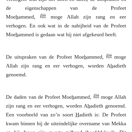
de eigenschappen van de Profeet
Moe
h
ammed,
ﷺ
moge Allah zijn rang en eer
verhogen. En ook wat in de nabijheid van de Profeet
Moe
h
ammed is gedaan wat hij niet afgekeurd heeft.
De uitspraken van de Profeet Moe
h
ammed,
ﷺ
moge
Allah zijn rang en eer verhogen, worden A
h
adieth
genoemd.
De daden van de Profeet Moe
h
ammed,
ﷺ
moge Allah
zijn rang en eer verhogen, worden A
h
adieth genoemd.
Een voorbeeld van zo’n soort
H
adieth is: De Profeet
kwam binnen bij de uiteindelijke overname van Mekka