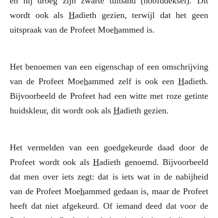
en hij droeg zijn zwarte tulband (hoofddeksel). Dit
wordt ook als
H
adieth gezien, terwijl dat het geen
uitspraak van de Profeet Moe
h
ammed is.
Het benoemen van een eigenschap of een omschrijving
van de Profeet Moe
h
ammed zelf is ook een
H
adieth.
Bijvoorbeeld de Profeet had een witte met roze getinte
huidskleur, dit wordt ook als
H
adieth gezien.
Het vermelden van een goedgekeurde daad door de
Profeet wordt ook als
H
adieth genoemd. Bijvoorbeeld
dat men over iets zegt: dat is iets wat in de nabijheid
van de Profeet Moe
h
ammed gedaan is, maar de Profeet
heeft dat niet afgekeurd. Of iemand deed dat voor de