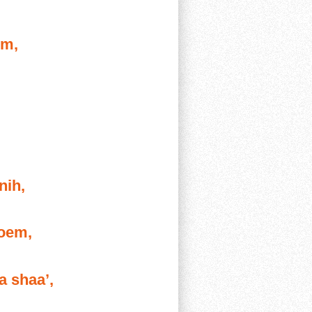
em,
nih,
hoem,
a shaa’,