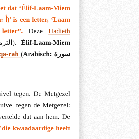
iet dat ‘Élif-Laam-Miem
rabisch: م)’ is een letter”.
Deze
H
adieth
) is overgeleverd door Et-Tirmidhiej (Arabisch: الترمذي).
Élif-Laam-Miem
q
a-rah
(Arabisch:
سورة
ivel tegen. De Metgezel
uivel tegen de Metgezel:
vertelde dat aan hem. De
"die kwaadaardige heeft