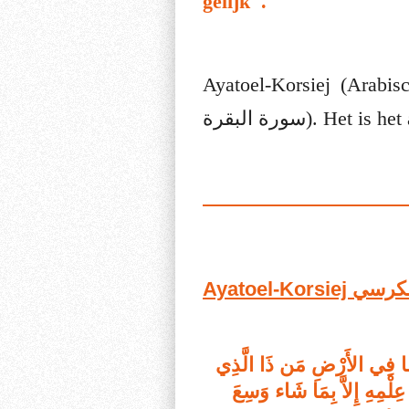
gelijk".
سورة البقرة). 
﴿ وَمَا فِي الأَرْضِ مَن ذَا الَّذِي
 عِلْمِهِ إِلاَّ بِمَا شَاء وَسِعَ