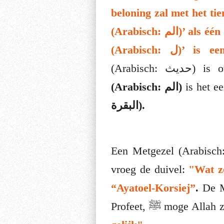
beloning zal met het t
(Arabisch: الم)’ als één letter beschouwd worden, maar ‘Élif (Arabisch: أ)’ is een letter, ‘Laam
(Arabisch:
حديث
(Arabisch:
الم
)
is het ee
البقرة
).
Een Metgezel (Arabisch
vroeg de duivel:
"Wat z
“Ayatoel-Korsiej”
.
De Me
Profeet, ﷺ moge 