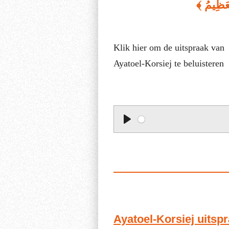
الْعَظِيمُ
Klik hier om de uitspraak van
Ayatoel-Korsiej te beluisteren
P
l
a
y
Ayatoel-Korsiej uitspr