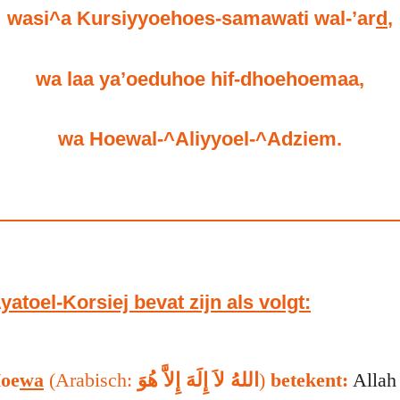
wasi^a Kursiyyoehoes-samawati wal-’ar
d
,
wa laa ya’oeduhoe hif-dhoehoemaa,
wa Hoewal-^Aliyyoel-^Adziem.
atoel-Korsiej bevat zijn als volgt:
oe
wa
(Arabisch:
اللهُ لاَ إِلَهَ إِلاَّ هُوَ
)
betekent:
Allah