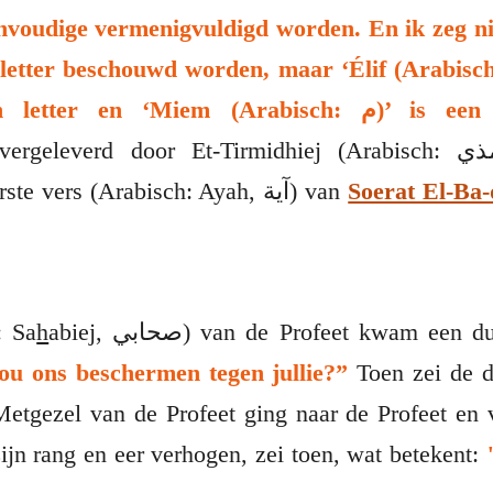
ienvoudige vermenigvuldigd worden. En ik zeg n
(Arabisch: ل)’ is een letter en ‘Miem (A
rste vers (Arabisch: Ayah,
آية
) van
Soerat El-Ba-
: Sa
h
abiej,
صحابي
) van de Profeet kwam een du
ou ons beschermen tegen jullie?”
Toen zei de d
tgezel van de Profeet ging naar de Profeet en 
Allah zijn rang en eer verhogen, zei toen, wat betekent: