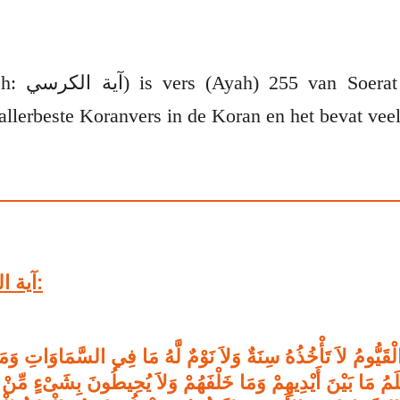
Ayatoel-Korsiej (Arabisch: آية الكرسي) is vers (Ayah) 255 van
Het is het allerbeste Koranvers in de Koran en het bevat v
Ayatoel-Korsiej آية الكرسي:
 الْقَيُّومُ لاَ تَأْخُذُهُ سِنَةٌ وَلاَ نَوْمٌ لَّهُ مَا فِي السَّمَاوَاتِ 
 يَعْلَمُ مَا بَيْنَ أَيْدِيهِمْ وَمَا خَلْفَهُمْ وَلاَ يُحِيطُونَ بِشَىْءٍ مِّنْ