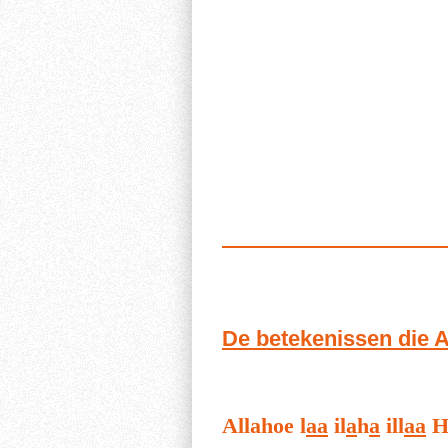
De betekenissen die Ay
Allahoe l
aa
il
a
h
a
ill
aa
H