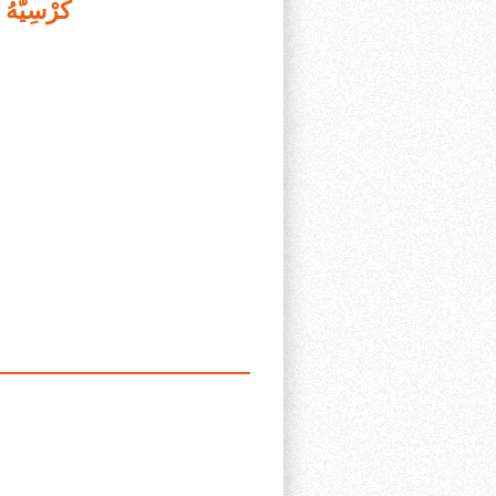
كُرْسِيُّ ﴾