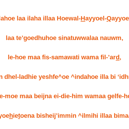
g
lahoe laa ilaha illaa Hoewal-
H
ayyoel-
Q
ayyo
s
laa te’goedhuhoe sinatuwwalaa nauwm,
le-hoe maa fis-samawati wama fil-’ar
d
,
 dhel-ladhie yeshfe^oe ^indahoe illa bi ‘idh
e-moe maa beijna ei-die-him wamaa gelfe-
yoe
h
ie
t
oena bisheij’immin ^ilmihi illaa bima