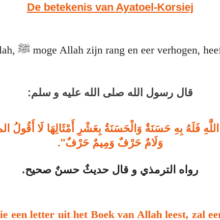
De betekenis van Ayatoel-Korsiej
De Boodschapper van Allah, ﷺ moge Allah zijn rang en eer verhogen
قال رسول الله صلى الله عليه و سلم:
َّهِ فَلَهُ بِهِ حَسَنَةٌ وَالْحَسَنَةُ بِعَشْرِ أَمْثَالِهَا لَا أَقُولُ
وَلَامٌ حَرْفٌ وَمِيمٌ حَرْفٌ".
رواه الترمذي و ‏قال حديثٌ حسنٌ صحيح.
e een letter uit het Boek van Allah leest, zal e