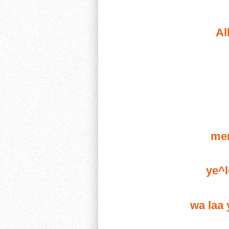
Al
men
ye^l
wa laa 