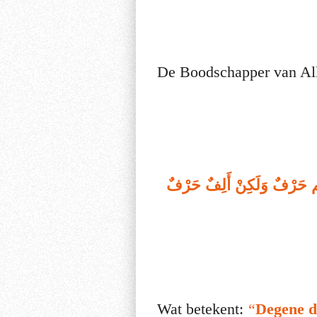
" الم حَرْفٌ وَلَكِنْ أَلِفٌ حَرْفٌ
Wat betekent:
“
Degene di