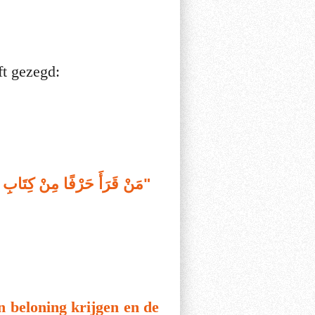
, heeft gezegd:
مَنْ قَرَأَ حَرْفًا مِنْ كِتَابِ الل
en beloning krijgen en de