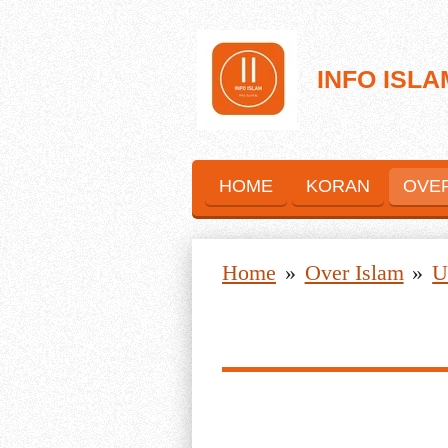
Ga
direct
INFO ISLA
naar
de
hoofdinhoud
HOME
KORAN
OVE
Home
»
Over Islam
»
U