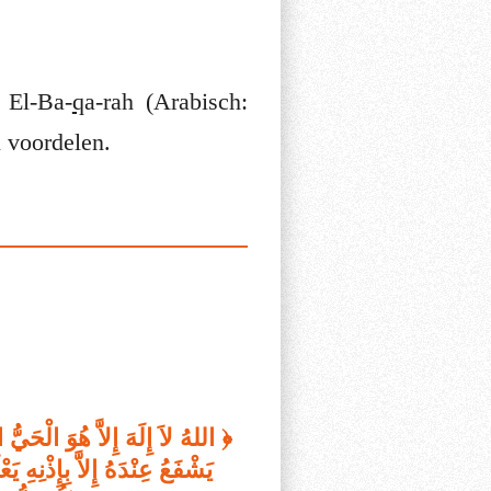
 Soerat El-Ba-
q
a-rah (Arabisch:
eel voordelen.
اللهُ لاَ إِلَهَ إِلاَّ هُوَ الْحَيُّ
يَشْفَعُ عِنْدَهُ إِلاَّ بِإِذْنِهِ