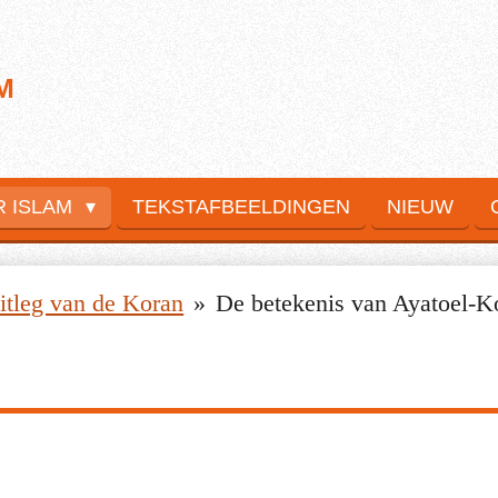
M
R ISLAM
TEKSTAFBEELDINGEN
NIEUW
itleg van de Koran
»
De betekenis van Ayatoel-Ko