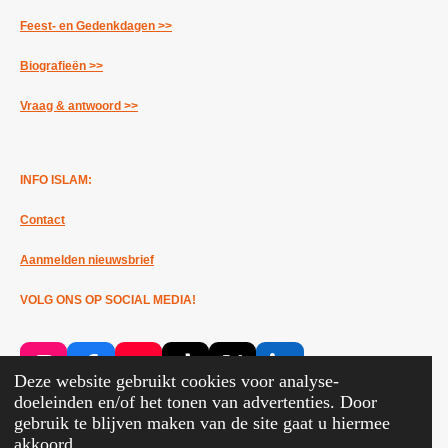
Feest- en Gedenkdagen >>
Biografieën >>
Vraag & antwoord >>
INFO ISLAM:
Contact
Aanmelden nieuwsbrief
VOLG ONS OP SOCIAL MEDIA!
I
F
Y
T
X
L
Deze website gebruikt cookies voor analyse-
n
a
o
i
i
doeleinden en/of het tonen van advertenties. Door
s
c
u
k
n
gebruik te blijven maken van de site gaat u hiermee
INFO
ISLAM 2019 - 2024
t
e
T
T
k
akkoord.