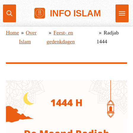
Ga
INFO ISLAM
direct
naar
Home
»
Over
»
Feest- en
»
Radjab
de
Islam
gedenkdagen
1444
hoofdinhoud